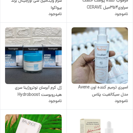
مرطوب کننده پوست خشک
سرم ویتامین سی اورجینال برند
سراوی354میل CERAVE
بیواکوا
ناموجود
ناموجود
اسپری ترمیم کننده اون Avene
ژل کرم آبرسان نوتروژینا سری
مدل سیکالفیت پلاس
هیدروبوست Hydroboost
ناموجود
ناموجود