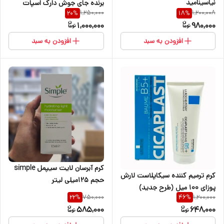
نیاسینامید
برنده جای جوش دارک اسپات
1,250,000
1,200,008
20
%
18
%
اکسیس وای
1,000,000
980,000
افزودن به سبد
افزودن به سبد
کرم آبرسان لایت سیپمل simple
کرم ترمیم کننده سیکاپلاست لارش
حجم 125میلی لیتر
پوزای 100 میل (طرح جدید)
750,000
1,200,000
22
%
46
%
585,000
648,000