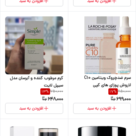
افزودن به سبد
افزودن به سبد
سرم ضدچروک ویتامین C10
کرم مرطوب کننده و آبرسان مدل
لاروش پوزای های کپی
سیپل لایت
750,000
850,000
13
%
17
%
648,000
699,000
افزودن به سبد
افزودن به سبد