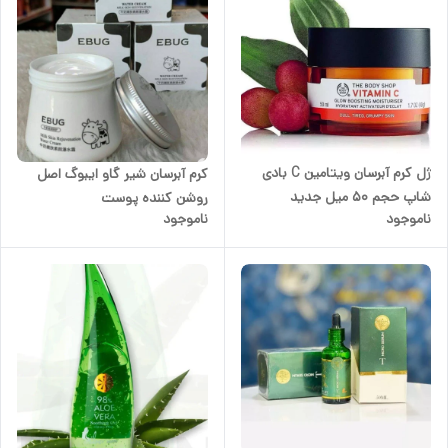
ژل کرم آبرسان ویتامین C بادی
کرم آبرسان شیر گاو ایبوگ اصل
شاپ حجم 50 میل جدید
روشن کننده پوست
ناموجود
ناموجود