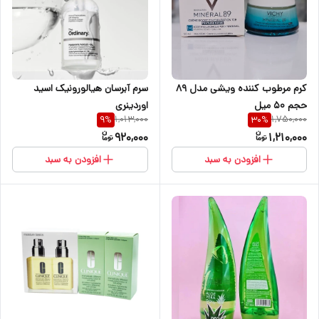
کرم مرطوب کننده ویشی مدل 89
سرم آبرسان هیالورونیک اسید
حجم ۵۰ میل
اوردینری
1,013,000
1,750,000
9
%
30
%
920,000
1,210,000
افزودن به سبد
افزودن به سبد