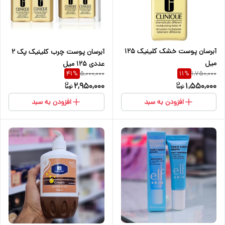
آبرسان پوست خشک کلینیک 125
آبرسان پوست چرب کلینیک پک 2
میل
عددی 125 میل
5,000,000
1,750,000
41
%
11
%
2,950,000
1,550,000
افزودن به سبد
افزودن به سبد