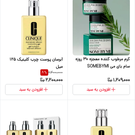
کرم مرطوب کننده معجزه 30 روزه
آبرسان پوست چرب کلینیک 125
سام بای می SOMEBYMI
میل
2,400,000
8
%
2,200,000
1,209,000
افزودن به سبد
افزودن به سبد