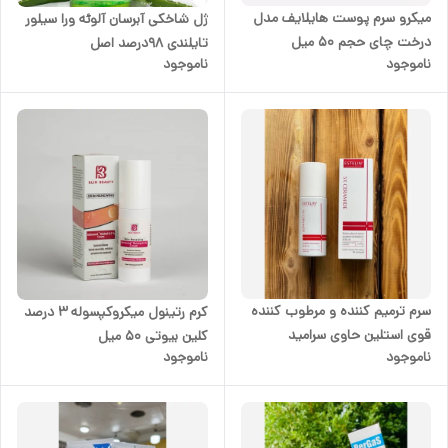
میکرو سرم پوست هایلایف مدل
ژل شاخکی آبرسان آلوئه ورا سیلور
درخت چای حجم 50 میل
تایلندی 98درصد اصل
ناموجود
ناموجود
سرم ترمیم کننده و مرطوب کننده
کرم رتینول میکروکپسوله 3 درصد
قوی استلین حاوی سرامید
کلین بیوتی 50 میل
ناموجود
ناموجود