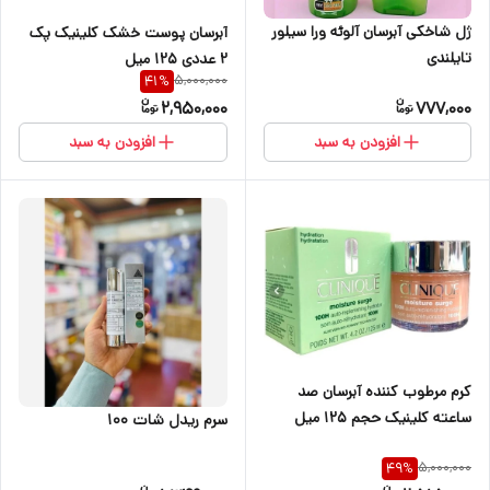
ژل شاخکی آبرسان آلوئه ورا سیلور
آبرسان پوست خشک کلینیک پک
تایلندی
2 عددی 125 میل
5,000,000
41
%
2,950,000
777,000
افزودن به سبد
افزودن به سبد
کرم مرطوب کننده آبرسان صد
سا‌عته کلینیک حجم ۱۲۵ میل
سرم ریدل شات 100
5,000,000
49
%