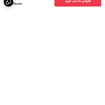
افزودن به سبد خرید
980,000
برگشت به بالا
ارسال ویژه
پشتیبانی 10 الی 18