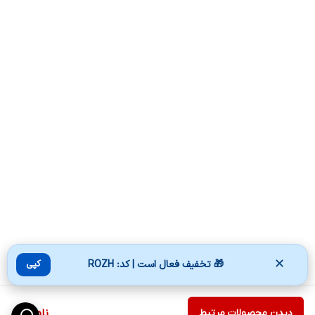
✕
🎁 تخفیف فعال است | کد: ROZH
کپی
دیدن محصولات مرتبط
ناموجود