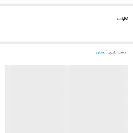
توصیه می شود مصرف را قطع کرده یا با پزشک خود مشورت کنید روش
استفاده: قبل از استفاده خوب تکان دهید، بطری را در فاصله حدود 20
نظرات
سانتی متری از صورت نگه دارید، سر پمپ را فشار داده و مستقیماً روی
پوست بدن اسپری کنید، سپس به آرامی ضربه بزنید تا جذب شود
دسته‌بندی
:
آبرسان