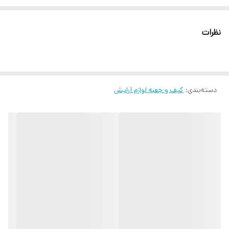
مایکروویو مقاوم به حرارت تا دمای ۴۴۶ درجه فارنهایت\u002F ۲۳۰ درجه
سلسیون بهمراه کاردک
نظرات
دسته‌بندی
:
کیف و جعبه لوازم آرایش