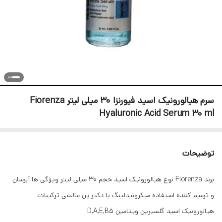
سرم هیالورونیک اسید فیورنزا 30 میلی لیتر Fiorenza
Hyaluronic Acid Serum 30 ml
توضیحات
برند Fiorenza نوع هیالورونیک اسید حجم 30 میلی لیتر ویژگی ها آبرسان
و ترمیم کننده استفاده میکرونیدلینگ با دکتر پن مالشی ترکیبات
هیالورونیک اسید گلسیرین ویتامین D,A,E,B5