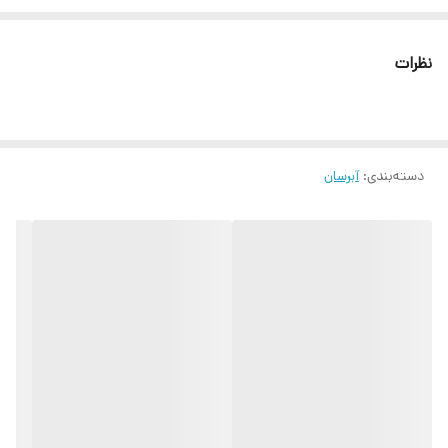
درمان خشکی مناسب برای انواع پوست سرشار از ویتامین مفید برای پوست
صورت و بدن جلوگیری از ایجاد چین و چروک در پوست
نظرات
دسته‌بندی
:
آبرسان