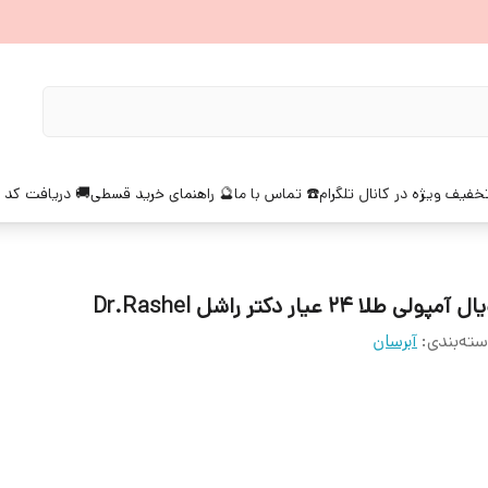
خفیف ویژه در کانال تلگرام
☎️ تماس با ما
🔮 راهنمای خرید قسطی
🚚 دریافت کد 
ل آمپولی طلا 24 عیار دکتر راشل Dr.Rashel
ته‌بندی
:
آبرسان