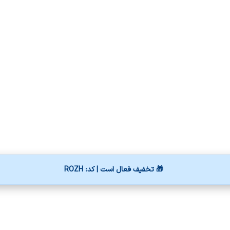
🎁 تخفیف فعال است | کد: ROZH