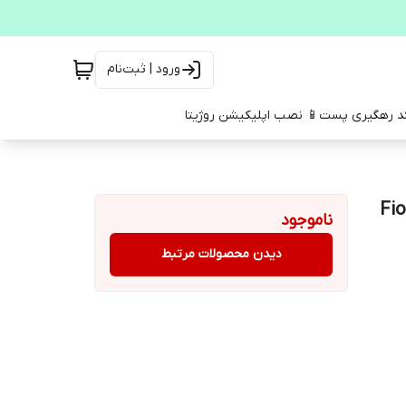
ورود | ثبت‌نام
کد رهگیری پست
📱 نصب اپلیکیشن روژیتا
50 میلی لیترFiorenza
ناموجود
دیدن محصولات مرتبط