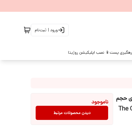
ورود | ثبت‌نام
رهگیری پست
📱 نصب اپلیکیشن روژیتا
 2درصد اوردینری حجم
ناموجود
دیدن محصولات مرتبط