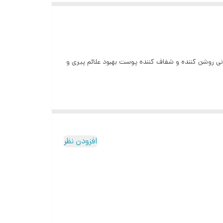
بیک اسید و 2% آلفا آربوتین سرشار از ویتامین C و دارای خواص آنتی اکسیدانی روشن کننده و شفاف کننده پوست بهبود علائم پیری و
افزودن نظر