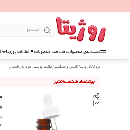
دسته‌بندی محصولات
خانه
همه محصولات
🔔 اعلانات روژیتا
💎 ت
فروشگاه روژیتا
/
آرایشی و بهداشتی
/
مراقبت پوست، مو و بدن
/
آبرسان
30 میل pha Arbutin 2
دس
اص