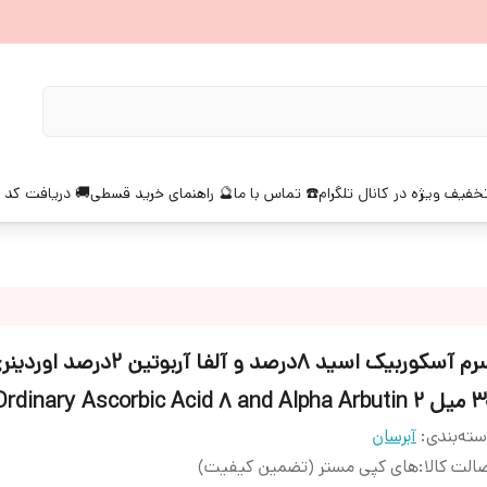
خفیف ویژه در کانال تلگرام
☎️ تماس با ما
🔮 راهنمای خرید قسطی
🚚 دریافت کد 
سرم آسکوربیک اسید 8درصد و آلفا آربوتین
The Ordinary Ascorbic Acid 8 and Al
ته‌بندی
:
آبرسان
الت کالا
:
های کپی مستر (تضمین کیفیت)