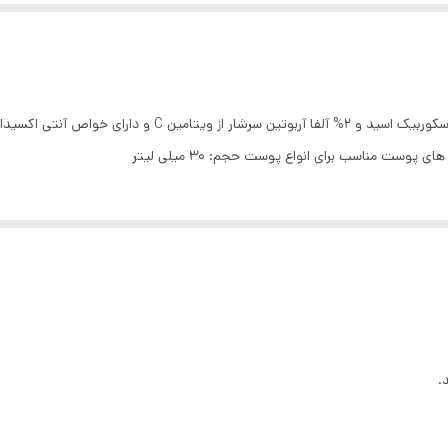
برند: اوردینری- The Ordinary مبدا برند: کانادا حاوی 8% آسکور
 مناسب برای انواع پوست حجم: 30 میلی لیتر
.