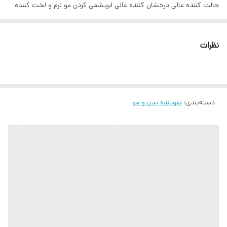
حالت کننده عالی درخشان کننده عالی ابریشمی کردن مو نرم و لخت کننده
مو جلوگیری از شکستگی مو تغذیه کننده موی سر رایحه بسیار خوش بو با
عطر خاص مناسب بانوان و آقایان
نظرات
دسته‌بندی
:
شوینده بدن و مو