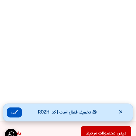
✕
🎁 تخفیف فعال است | کد: ROZH
کپی
دیدن محصولات مرتبط
ناموجود