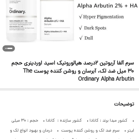
سرم آلفا آربوتین 2درصد هیالورونیک اسید اوردینری حجم
30 میل ضد لک، آبرسان و روشن کننده پوست The
Ordinary Alpha Arbutin
توضیحات
• کشور مبدا برند : کانادا • کشور سازنده : کانادا • حجم : 30 میلی
لیتر • سرم ضد لک و روشن کننده پوست • درمان و بهبود انواع لک و