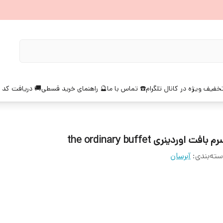
خفیف ویژه در کانال تلگرام
☎️ تماس با ما
🔮 راهنمای خرید قسطی
🚚 دریافت کد 
م بافت اوردینری the ordinary buffet
ته‌بندی
:
آبرسان