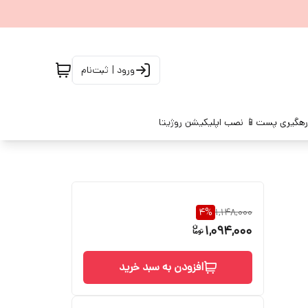
ورود | ثبت‌نام
رهگیری پست
📱 نصب اپلیکیشن روژیتا
4
%
1,148,000
1,094,000
افزودن به سبد خرید