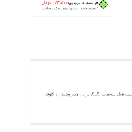
هر قسط با ترب‌پی:
۲۷۳٬۵۰۰
تومان
۴ قسط ماهانه. بدون سود، چک و ضامن.
کشور مبدا برند: کانادا حجم: 30 میلی لیتر درمان لک ها درمان چین و چروک شادابی و جوانی پوست یکدست کننده پوست مناسب پانواع پوست فاقد سولفات، SLS، پارابن، هیدروکینون و گلوتن