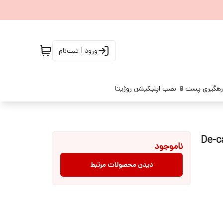
ورود | ثبت‌نام
رهگیری پست
📱 نصب اپلیکیشن روژیتا
De-casso 
ناموجود
دیدن محصولات مرتبط