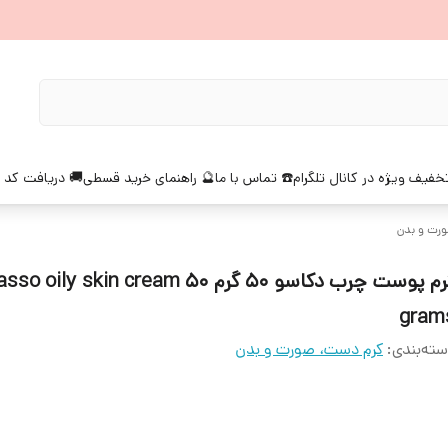
خفیف ویژه در کانال تلگرام
☎️ تماس با ما
🔮 راهنمای خرید قسطی
🚚 دریافت کد 
رت و بدن
کرم پوست چرب دکاسو 50 گرم oily skin cream 50
gram
ته‌بندی
:
کرم دست، صورت و بدن