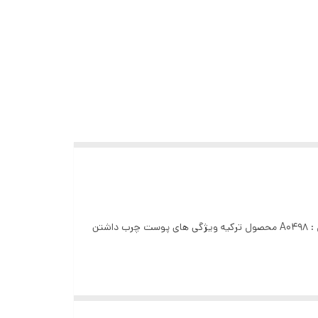
ضد جوش و ضد آکنه جلوگیری از ایجاد آکنه کنترل چربی پوست آبرسان و ترمیم کننده حجم : 50 میلی لیتر تعداد کاربرد : 25-30 کد محصول : A0498 محصول ترکیه ویژگی های پوست چرب داشتن