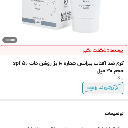
کرم ضد آفتاب بیزانس شماره 10 بژ روشن مات spf 50
حجم 30 میل
رنگ:
بژ روشن کد 10 مات
توضیحات