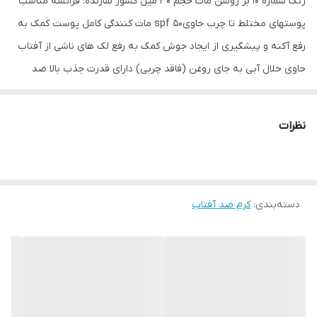
رنگ شماره 10 بژ روشن مات حجم 30 میل کشور سازنده: فرانسه مناسب
پوستهای مختلط تا چرب حاویspf 50 مات‌ کنندگی کامل پوست کمک به
رفع آکنه و پیشگیری از ایجاد جوش کمک به رفع لک‌ های ناشی از آفتاب
حاوی حلال آبی به جای روغن (فاقد چربی) دارای قدرت جذب بالا ضد
حساسیت هایپوآلرژنیک قابل استفاده دور چشم مناسب برای آقایان و
بانوان محافظت بالا از پوست در برابر اشعه های مضر آفتاب ضد آفتاب
نظرات
کرم پودری سبک با قابلیت جذب بالا به دلیل عدم استفاده از روغن های
سنگین و کومدوژنیک رطوبت‌ رسان قوی با ماندگاری 24 ساعته
دسته‌بندی
:
کرم ضد آفتاب