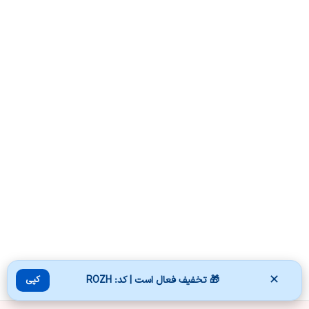
✕
🎁 تخفیف فعال است | کد: ROZH
کپی