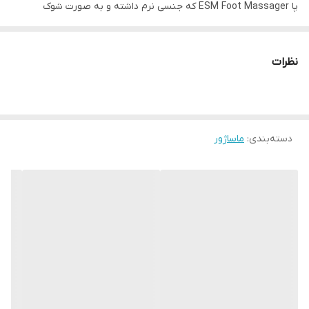
پا ESM Foot Massager که جنسی نرم داشته و به صورت شوک
الکتریکی پاها را ماساژ می دهد دارای 6 حالت مختلف برای ماساژ بوده و
شدت قدرت آن را می توان تا 9 نوع متفاوت تنظیم کرد.
نظرات
دسته‌بندی
:
ماساژور