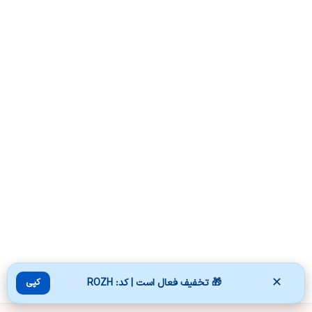
✕
🎁 تخفیف فعال است | کد: ROZH
کپی