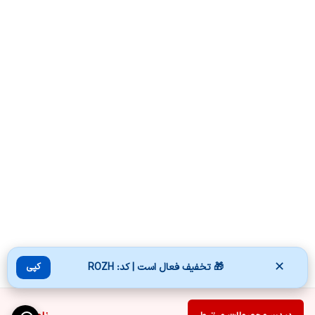
✕
🎁 تخفیف فعال است | کد: ROZH
کپی