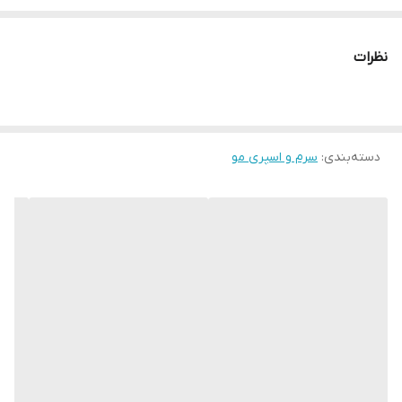
نظر ماساژ دهید سپس بعد از 15 الی 20 دقیقه شستشو دهید.
نظرات
دسته‌بندی
:
سرم و اسپری مو