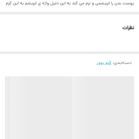
پوست بدن را ابریشمی و نرم می کند به این دلیل واژه ی ابریشم به این کرم
تعلق گرفته ، همچنین پوست بدن را مثل مروارید صاف و یکدست می کند
که این ویژگی هم دلیل تعلق گرفتن واژه ای مروارید به این کرم می باشد.
نظرات
کرم بیواکوا مناسب چه نوع پوست هایی است؟ این کرم در عین اینکه
سفیدکننده قوی می باشد نرم کننده و مرطوب کننده پوست نیز بوده به
همین دلیل مناسب انواع پوست ها بوده و هیچ گونه حساسیت و عوارضی
دسته‌بندی
:
کرم پودر
برای پوست به همراه ندارد. آیا این کرم تاثیرگذاری دائمی بروی پوست دارد
یا موقتی؟ بصورت موقتی پوست را سفید نگه داشته و بعد از زمان تقریبی
۲۴ ساعت ، پوست به حالت قبلی خود برمیگردد. روش استفاده : بر روی
قسمت مورد نظر بدن بمالید و ماساژ دهید تا به طور کامل جذب شود.