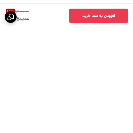
1,800,000
19
%
افزودن به سبد خرید
1,450,000
برگشت به بالا
ارسال ویژه
پشتیبانی 10 الی 18