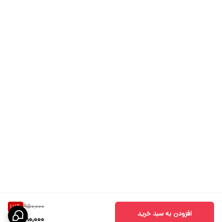
950,000
17
%
افزودن به سبد خرید
780,000