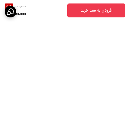
1,100,000
22
%
افزودن به سبد خرید
850,000
برگشت به بالا
ارسال ویژه
پشتیبانی 10 الی 18