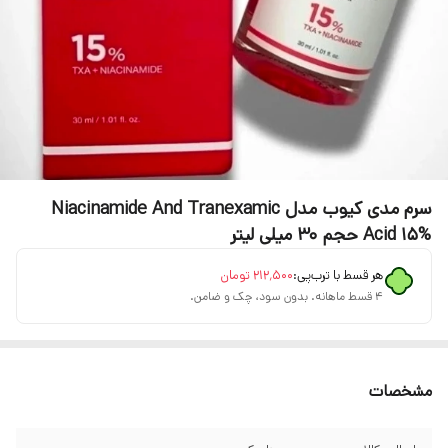
سرم مدی کیوب مدل Niacinamide And Tranexamic
Acid 15% حجم 30 میلی لیتر
هر قسط با ترب‌پی:
۲۱۲٬۵۰۰
تومان
۴ قسط ماهانه. بدون سود، چک و ضامن.
مشخصات