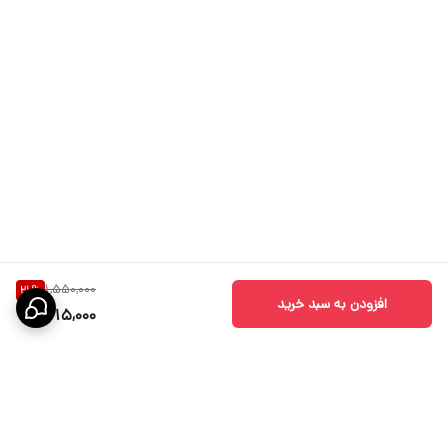
1,550,000
21
%
افزودن به سبد خرید
1,215,000