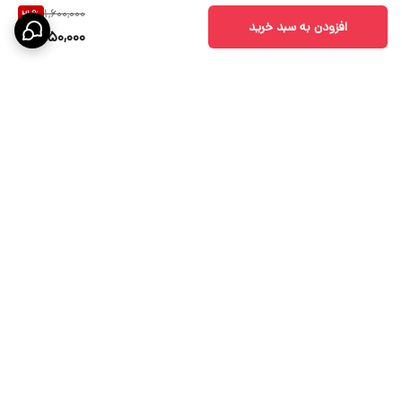
1,600,000
21
%
افزودن به سبد خرید
1,250,000
برگشت به بالا
ارسال ویژه
پشتیبانی 10 الی 18