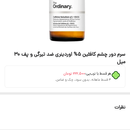
سرم دور چشم کافئین 5% اوردینری ضد تیرگی و پف 30
میل
هر قسط با ترب‌پی:
۲۲۲٬۵۰۰
تومان
۴ قسط ماهانه. بدون سود، چک و ضامن.
نظرات