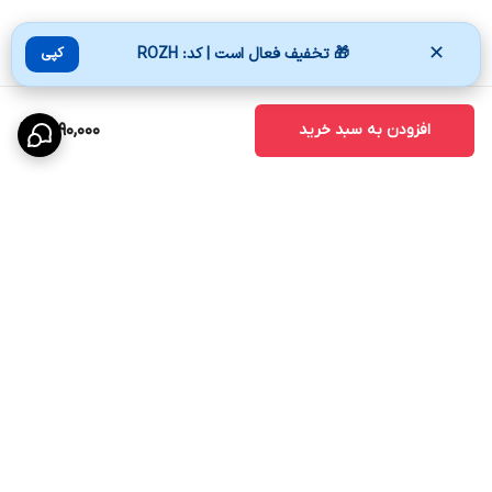
✕
🎁 تخفیف فعال است | کد: ROZH
کپی
افزودن به سبد خرید
1,590,000
برگشت به بالا