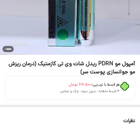
آمپول مو PDRN ریدل شات وی تی کازمتیک (درمان ریزش
مو جوانسازی پوست سر)
هر قسط با ترب‌پی:
۶۱۲٬۵۰۰
تومان
۴ قسط ماهانه. بدون سود، چک و ضامن.
نظرات