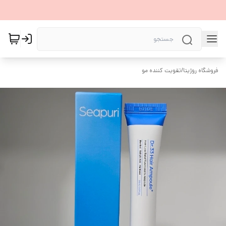
فروشگاه روژیتا
/
تقویت کننده مو