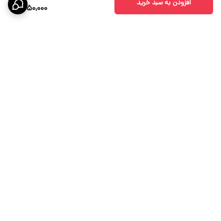
افزودن به سبد خرید
1,050,000
برگشت به بالا
ارسال ویژه
پشتیبانی 10 الی 18