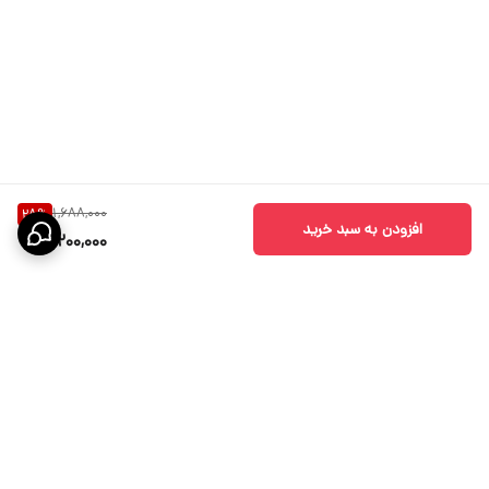
1,688,000
28
%
افزودن به سبد خرید
1,200,000
برگشت به بالا