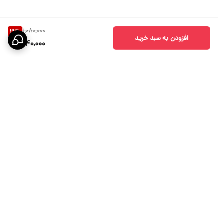
1,080,000
22
%
افزودن به سبد خرید
840,000
برگشت به بالا