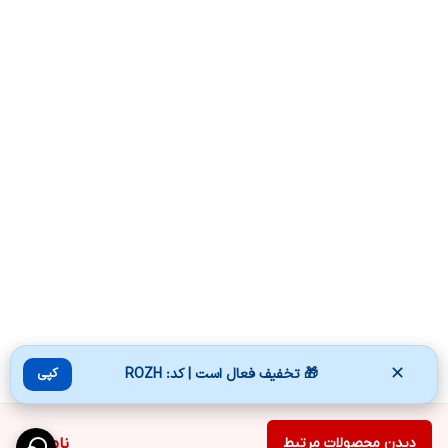
✕
🎁 تخفیف فعال است | کد: ROZH
کپی
دیدن محصولات مرتبط
ناموجود