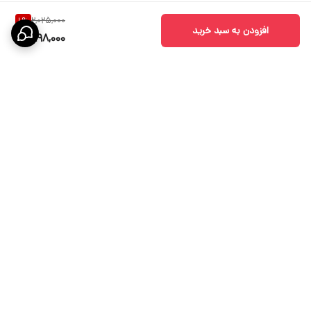
2,025,000
1
%
افزودن به سبد خرید
1,998,000
برگشت به بالا
ارسال ویژه
پشتیبانی 10 الی 18