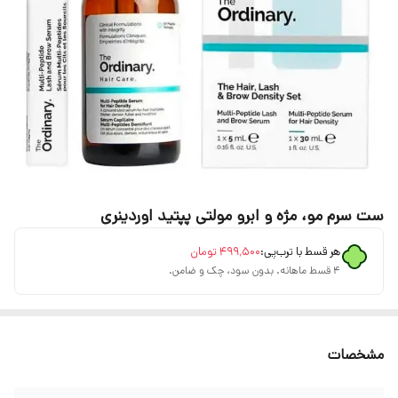
ست سرم مو، مژه و ابرو مولتی پپتید اوردینری
هر قسط با ترب‌پی:
۴۹۹٬۵۰۰
تومان
۴ قسط ماهانه. بدون سود، چک و ضامن.
مشخصات