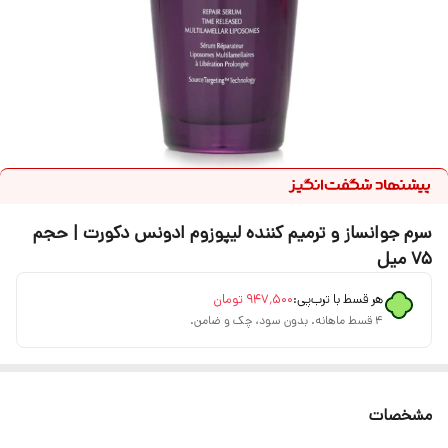
سرم جوانساز و ترمیم کننده لیپوزوم ادونس دکورت | حجم
۷۵ میل
هر قسط با ترب‌پی:
۹۴۷٬۵۰۰
تومان
۴ قسط ماهانه. بدون سود، چک و ضامن.
مشخصات