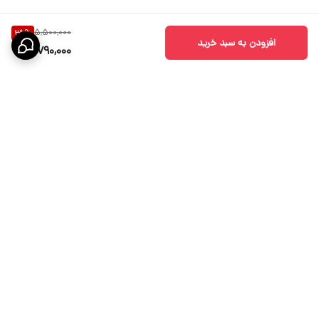
5,500,000
31
%
افزودن به سبد خرید
3,790,000
برگشت به بالا
ارسال ویژه
پشتیبانی 10 الی 18