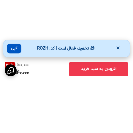
✕
🎁 تخفیف فعال است | کد: ROZH
کپی
1,500,000
37
%
افزودن به سبد خرید
940,000
برگشت به بالا