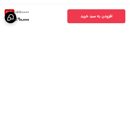
1,550,000
23
%
افزودن به سبد خرید
1,190,000
برگشت به بالا
ارسال ویژه
پشتیبانی 10 الی 18