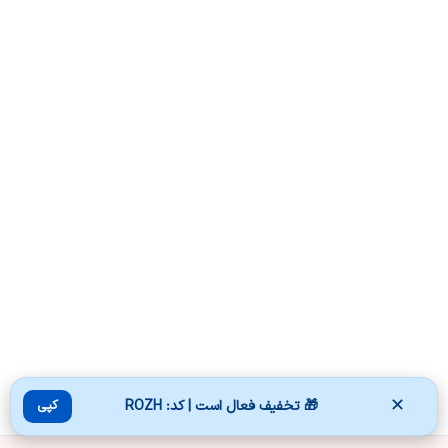
✕
🎁 تخفیف فعال است | کد: ROZH
کپی