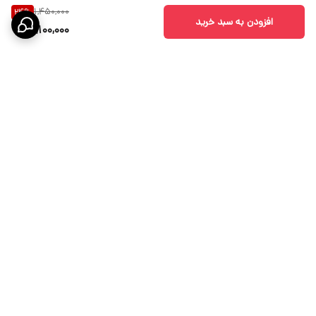
1,450,000
24
%
افزودن به سبد خرید
1,100,000
برگشت به بالا
ارسال ویژه
پشتیبانی 10 الی 18