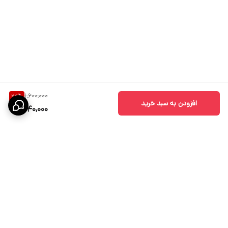
1,600,000
22
%
افزودن به سبد خرید
1,240,000
برگشت به بالا