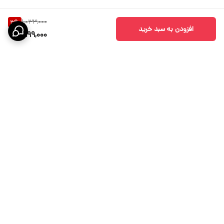
1,033,000
3
%
افزودن به سبد خرید
999,000
برگشت به بالا
ارسال ویژه
پشتیبانی 10 الی 18