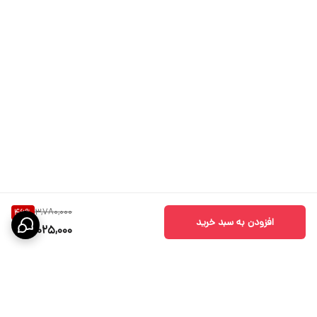
3,780,000
46
%
افزودن به سبد خرید
2,025,000