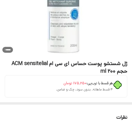
ژل شستشو پوست حساس ای سی ام ACM sensitelial
حجم 200 ml
هر قسط با ترب‌پی:
۱۷۵٬۲۵۰
تومان
۴ قسط ماهانه. بدون سود، چک و ضامن.
نظرات