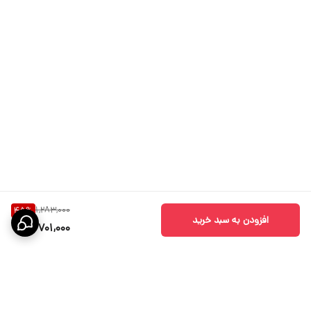
1,283,000
45
%
افزودن به سبد خرید
701,000