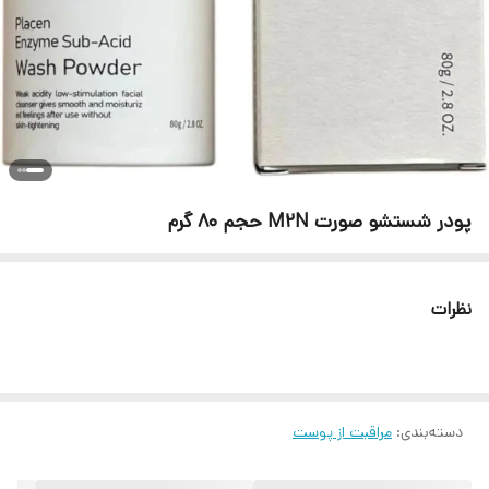
پودر شستشو صورت M2N حجم 80 گرم
نظرات
دسته‌بندی
:
مراقبت از پوست