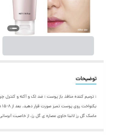
توضیحات
ماسک گل رز لانبنا حاوی عصاره ی گل رز، از خاصيت آبرسا
رنگدانه های پوستی باعث محو شدن لکه ها و روشن شدن پ