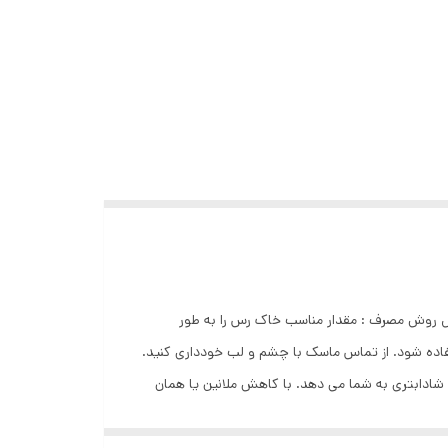
ه منافذ باز پوست : ضد لک و آکنه و کنترل چربی پوست : روشن و شفاف کننده پوست : مناسب برای انواع پوست : حجم 50 میل روش مصرف : مقدار مناسب خاک رس را به طور
ورت قرار دهید. بعد از 8-15 دقیقه به آرامی با آب گرم یا یک حوله گرم و مرطوب پاک کنید. در هفته ٢ بار استفاده شود. از تماس ماسک با چشم و لب خودداری کنید.
 شادابتری به شما می دهد. با کاهش ملانین یا همان
میز کند. خاک رس معدنی سبک و نازک، به طور عمقی