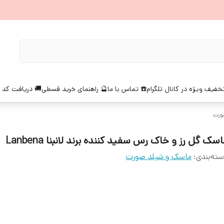
خفیف ویژه در کانال تلگرام
☎️ تماس با ما
🔮 راهنمای خرید قسطی
🚚 دریافت کد 
ورت
سک گل رز و خاک رس سفید کننده برند لانبنا Lanbena
ته‌بندی
:
ماسک و شیلد صورت