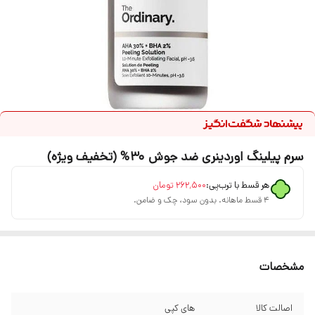
سرم پیلینگ اوردینری ضد جوش 30% (تخفیف ویژه)
هر قسط با ترب‌پی:
۲۶۲٬۵۰۰
تومان
۴ قسط ماهانه. بدون سود، چک و ضامن.
مشخصات
اصالت کالا
های کپی