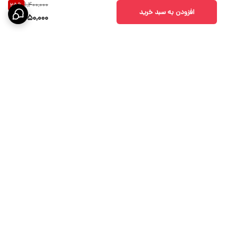
1,400,000
25
%
افزودن به سبد خرید
1,050,000
برگشت به بالا
ارسال ویژه
پشتیبانی 10 الی 18