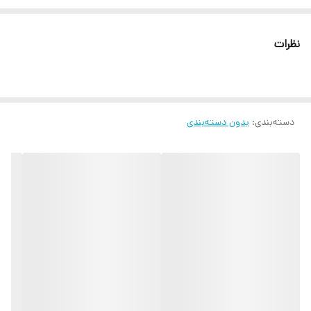
پوستی کمک به تنظیم سطح چربی پوست که این مزیت خصوصا برای افرادی
اهمیت دارد که پوست آن ها چرب است. اگر مشکل پوستی خفیف باشد،
نظرات
پیلینگ را می توان به صورت سطحی انجام داد. اما اگر مشکلات نسبتا
شدید بودند، پیلینگ به روش عمقی یا نیمه عمقی انجام می شود. ✅ توجه
ست شامل دسته شماره 3 و ده عدد تیغ شماره 10 می باشد
دسته‌بندی
:
بدون دسته‌بندی