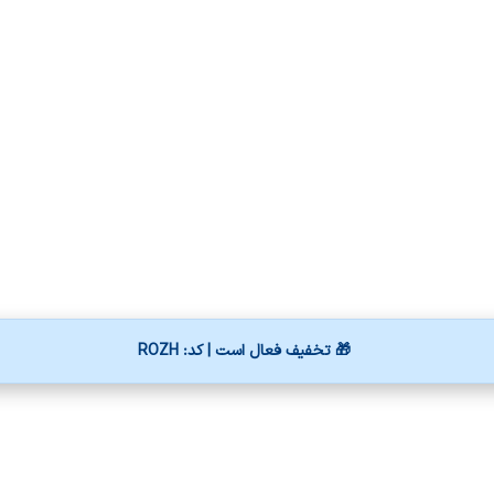
🎁 تخفیف فعال است | کد: ROZH