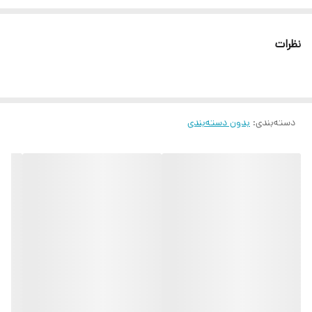
تمیز کردن پوست باعث از بین رفتن جای جوش شفاف و درخشان شدن
پوست از بین بردن جوش های سرسیاه شیوه استفاده از اسکراب شنی زغال
نظرات
سیلورمون 1- ابتدا مقداری از اسکراب را روی پوست ریخته. 2- به مدت 5
الی 10 دقیقه ماساژ داده تا کاملا جذب پوست شود.
دسته‌بندی
:
بدون دسته‌بندی