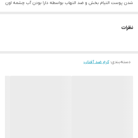
شدن پوست التیام بخش و ضد التهاب بواسطه دارا بودن آب چشمه اون
بدون ایجاد سنگینی و چربی روی پوست کشور مبدا برند: فرانسه فاقد
پارابن و فتالات
نظرات
دسته‌بندی
:
کرم ضد آفتاب