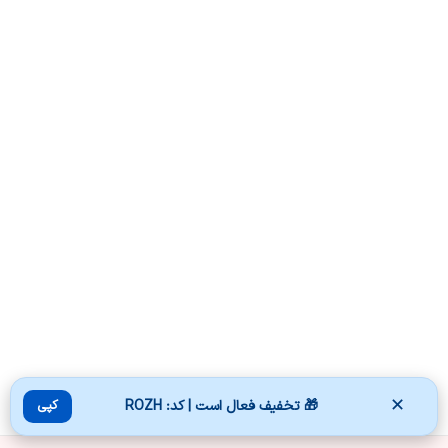
✕
🎁 تخفیف فعال است | کد: ROZH
کپی